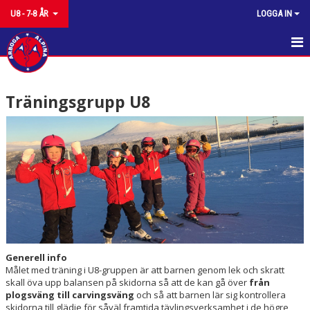
U8 - 7-8 ÅR
LOGGA IN
HEM
Träningsgrupp U8
NYHETER
KALENDER
GRUPPEN
TRÄNINGSTIDER
DOKUMENT
KONTAKT
Generell info
Målet med träning i U8-gruppen är att barnen genom lek och skratt
skall öva upp balansen på skidorna så att de kan gå över
från
plogsväng till carvingsväng
och så att barnen lär sig kontrollera
skidorna till glädje för såväl framtida tävlingsverksamhet i de högre