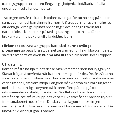
träningsgrupperna som ett långvarigt glädjerikt skidåkarliv på alla
underlag, med eller utan portar.
Träningen består i lekar och balansövningar för att ha skoj på skidor,
samt även en del banåkning. Barnen i U8 gruppen har även möjlighet
att deltaga i Arboga Alpinas bredd läger och deltaga i tävlingar i
närområdet. I klassen U8 på tävling tas ingen tid och alla får pris,
brukar vara fina pokaler till alla duktiga barn.
Förkunskapskrav:
U8-grupps barn skall
kunna svänga
plogsväng
så pass bra att barnet tar sig ned för Teknikbacken på ett
säkert sätt samt att även
kunna åka liften
själv ända upp till toppen.
Utrustning
Barnen måste ha hjälm och det är önskvärt att barnen har ryggskydd.
Stavar börjar vi använda när barnen är mogna för det. Det är tränarna
som bestämmer om stavar skall börja användas. Skidorna ska vara av
carvingmodell, smalare midja. Längden på skidorna ska vara ungefär
mellan haka och ögonbrynen på åkaren. Flerspännespjäxor
rekommenderas starkt, inte step in. Skaftet ska ha en liten lutning
framåt och inte stå rakt upp och vara mjuka framåt när barnen trycker
fram smalbenet mot plösen. De ska vara i lagom storlek (ingen
växmån). Tänk också på att barnen skall ha varma och torra kläder. Då
undviker vi onödigt gnäll i backen.